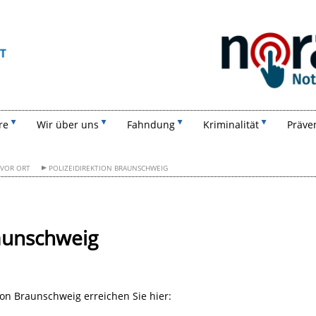
Suchen
re
Wir über uns
Fahndung
Kriminalität
Präve
 VOR ORT
POLIZEIDIREKTION BRAUNSCHWEIG
raunschweig
ion Braunschweig erreichen Sie hier: