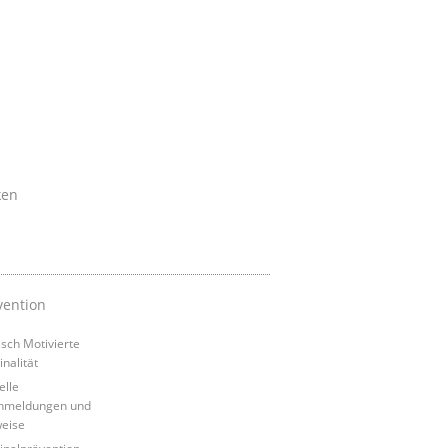
ken
vention
tisch Motivierte
inalität
elle
nmeldungen und
eise