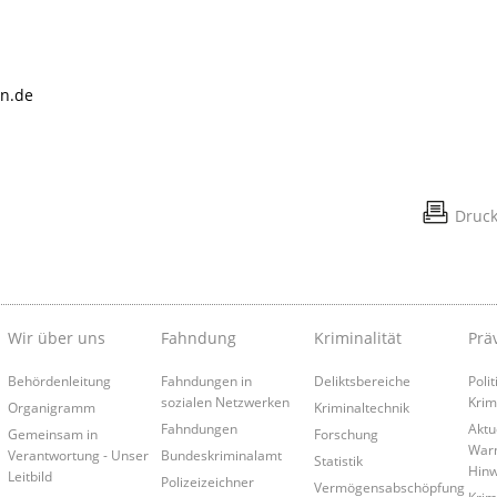
en.de
Druc
Wir über uns
Fahndung
Kriminalität
Prä
Behördenleitung
Fahndungen in
Deliktsbereiche
Poli
sozialen Netzwerken
Krim
Organigramm
Kriminaltechnik
Fahndungen
Aktu
Gemeinsam in
Forschung
War
Verantwortung - Unser
Bundeskriminalamt
Statistik
Hinw
Leitbild
Polizeizeichner
Vermögensabschöpfung