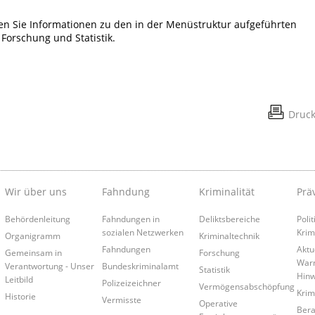
en Sie Informationen zu den in der Menüstruktur aufgeführten
 Forschung und Statistik.
Druc
Wir über uns
Fahndung
Kriminalität
Prä
Behördenleitung
Fahndungen in
Deliktsbereiche
Poli
sozialen Netzwerken
Krim
Organigramm
Kriminaltechnik
Fahndungen
Aktu
Gemeinsam in
Forschung
War
Verantwortung - Unser
Bundeskriminalamt
Statistik
Hinw
Leitbild
Polizeizeichner
Vermögensabschöpfung
Krim
Historie
Vermisste
Operative
Bera