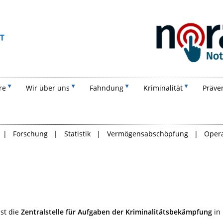
Suchen
re
Wir über uns
Fahndung
Kriminalität
Präve
Forschung
Statistik
Vermögensabschöpfung
Opera
st die
Zentralstelle für Aufgaben der Kriminalitätsbekämpfung
in