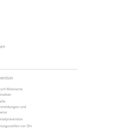
ken
vention
tisch Motivierte
inalität
elle
nmeldungen und
eise
inalprävention
tungsstellen vor Ort