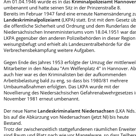
Am 01.04.1946 wurde es in das
Kriminalpolizeiamt Hannove
umbenannt und hatte seinen Sitz in der Prinzenstraße 8.
Bereits im Februar 1947 fand eine erneute Namensänderung 
Landeskriminalpolizeiamt
(LKPA)
statt. Erst mit dem Gesetz ü
die öffentliche Sicherheit und Ordnung und dem Runderlass de
Niedersächsischen Innenministeriums vom 18.04.1951 war da
LKPA gegenüber den anderen Polizeibehörden in dieser Region
weisungsbefugt und erhielt als Landeszentralbehörde für die
Verbrechensbekämpfung weitere Aufgaben.
Gegen Ende des Jahres 1953 erfolgte der Umzug der mittlerwei
Mitarbeiter in den Neubau "Am Welfenplatz 4" in Hannover. Ab
auch hier war es den Kriminalisten bei der aufkommenden
Arbeitsbelastung bald zu eng, so dass bis 1980/81 mehrere
Umbaumaßnahmen erfolgten. Das LKPA wurde mit der
Novellierung des Niedersächsischen Gefahrenabwehrgesetzes 
November 1981 erneut umbenannt.
Der neue Name
Landeskriminalamt Niedersachsen
(LKA Nds.
bis auf die Abkürzung von Niedersachsen (jetzt NI) bis heute
Bestand.
Trotz der zwischenzeitlich stattgefundenen räumlichen Erweite
sind Raum und Platz nach wie vor Mangelware, so dass Teilber