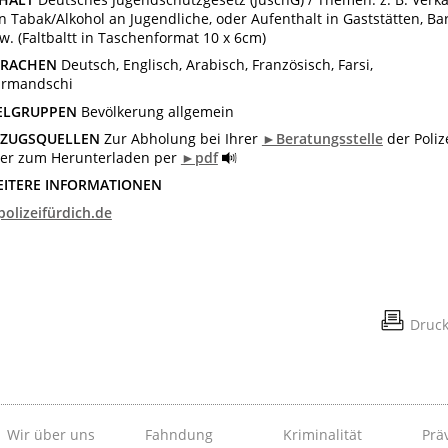
n Tabak/Alkohol an Jugendliche, oder Aufenthalt in Gaststätten, Bar
w. (Faltbaltt in Taschenformat 10 x 6cm)
PRACHEN
Deutsch, Englisch, Arabisch, Französisch, Farsi,
rmandschi
ELGRUPPEN
Bevölkerung allgemein
EZUGSQUELLEN
Zur Abholung bei Ihrer
►Beratungsstelle
der
Poliz
er zum Herunterladen per
►pdf
ITERE INFORMATIONEN
olizeifürdich.de
Druc
Wir über uns
Fahndung
Kriminalität
Prä