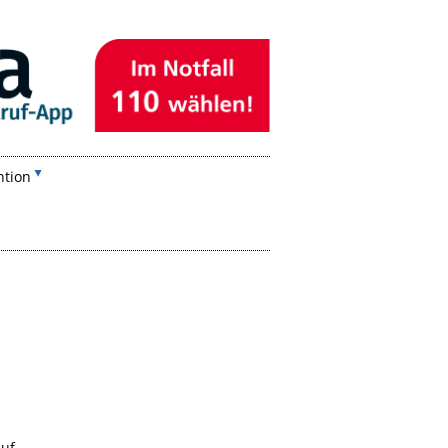
ntion
auf