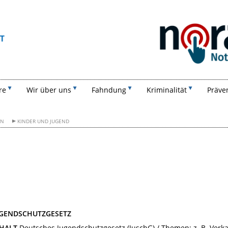
Suchen
re
Wir über uns
Fahndung
Kriminalität
Präve
ON
KINDER UND JUGEND
UGENDSCHUTZGESETZ
HALT
Deutsches Jugendschutzgesetz (JuschG) / Themen: z. B. Verk