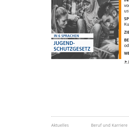
vo
us
S
Ku
ZI
B
od
WE
►p
Aktuelles
Beruf und Karriere