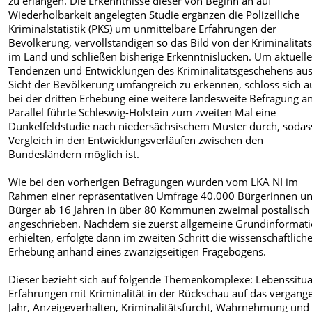
zu erlangen. Die Erkenntnisse dieser von Beginn an auf
Wiederholbarkeit angelegten Studie ergänzen die Polizeiliche
Kriminalstatistik (PKS) um unmittelbare Erfahrungen der
Bevölkerung, vervollständigen so das Bild von der Kriminalität
im Land und schließen bisherige Erkenntnislücken. Um aktuell
Tendenzen und Entwicklungen des Kriminalitätsgeschehens au
Sicht der Bevölkerung umfangreich zu erkennen, schloss sich a
bei der dritten Erhebung eine weitere landesweite Befragung an
Parallel führte Schleswig-Holstein zum zweiten Mal eine
Dunkelfeldstudie nach niedersächsischem Muster durch, sodas
Vergleich in den Entwicklungsverläufen zwischen den
Bundesländern möglich ist.
Wie bei den vorherigen Befragungen wurden vom LKA NI im
Rahmen einer repräsentativen Umfrage 40.000 Bürgerinnen u
Bürger ab 16 Jahren in über 80 Kommunen zweimal postalisch
angeschrieben. Nachdem sie zuerst allgemeine Grundinformat
erhielten, erfolgte dann im zweiten Schritt die wissenschaftlich
Erhebung anhand eines zwanzigseitigen Fragebogens.
Dieser bezieht sich auf folgende Themenkomplexe: Lebenssitua
Erfahrungen mit Kriminalität in der Rückschau auf das vergang
Jahr, Anzeigeverhalten, Kriminalitätsfurcht, Wahrnehmung und