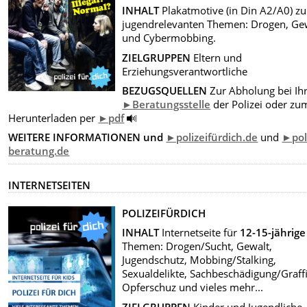
INHALT
Plakatmotive (in Din A2/A0) zu
jugendrelevanten Themen: Drogen, Ge
und Cybermobbing.
ZIELGRUPPEN
Eltern und
Erziehungsverantwortliche
BEZUGSQUELLEN
Zur Abholung bei Ih
►Beratungsstelle
der Polizei oder zu
Herunterladen per
►pdf
WEITERE INFORMATIONEN und
►polizeifürdich.de
und
►pol
beratung.de
INTERNETSEITEN
POLIZEIFÜRDICH
INHALT
Internetseite für
12-15-jährige
Themen: Drogen/Sucht, Gewalt,
Jugendschutz, Mobbing/Stalking,
Sexualdelikte, Sachbeschädigung/Graffi
Opferschuz und vieles mehr...
ZIELGRUPPEN
Kinder und Jugendliche