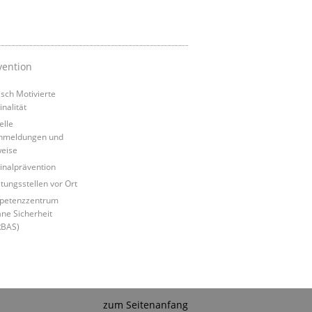
vention
tisch Motivierte
inalität
elle
nmeldungen und
eise
inalprävention
tungsstellen vor Ort
petenzzentrum
ne Sicherheit
RBAS)
zum Seitenanfang