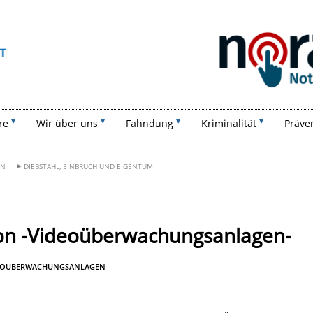
Suchen
re
Wir über uns
Fahndung
Kriminalität
Präve
ON
DIEBSTAHL, EINBRUCH UND EIGENTUM
ion -Videoüberwachungsanlagen-
IDEOÜBERWACHUNGSANLAGEN