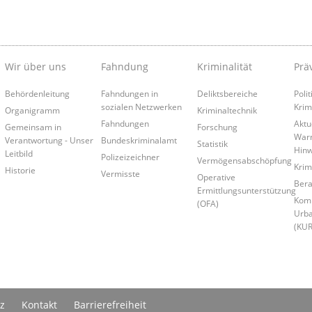
Wir über uns
Fahndung
Kriminalität
Prä
Behördenleitung
Fahndungen in
Deliktsbereiche
Poli
sozialen Netzwerken
Krim
Organigramm
Kriminaltechnik
Fahndungen
Aktu
Gemeinsam in
Forschung
War
Verantwortung - Unser
Bundeskriminalamt
Statistik
Hinw
Leitbild
Polizeizeichner
Vermögensabschöpfung
Krim
Historie
Vermisste
Operative
Bera
Ermittlungsunterstützung
Kom
(OFA)
Urba
(KU
z
Kontakt
Barrierefreiheit