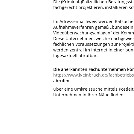
Die (Kriminal-)Polizeilichen Beratungs
fachgerecht projektieren, installieren s
Im Adressennachweis werden Ratsuchen
Aufnahmeverfahren gemäß „bundeseinhe
Videoüberwachungsanlagen“ der Kommiss
Diese Unternehmen, welche nachgewiesen
fachlichen Voraussetzungen zur Projekt
werden zentral im Internet in einer bu
tagesaktuell abrufbar.
Die anerkannten Fachunternehmen könn
https://www.k-einbruch.de/fachbetrieb
abrufen.
Über eine Umkreissuche mittels Postleit
Unternehmen in Ihrer Nähe finden.