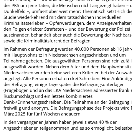
der PKS um jene Taten, die Menschen nicht angezeigt haben – 
Dunkelfeld –, umfasst aber weit mehr: Thematisch setzt sich di
Studie wiederkehrend mit dem tatsächlichen individuellen
Kriminalitätserleben – Opferwerdungen, dem Anzeigeverhalten
den Folgen erlebter Straftaten – und der Bewertung der Polizei
auseinander, behandelt aber auch die Bewertung der Nachbars
sowie die Kriminalitätsfurcht der Befragten.
Im Rahmen der Befragung werden 40.000 Personen ab 16 Jahr
mit Hauptwohnsitz in Niedersachsen angeschrieben und um
Teilnahme gebeten. Die ausgewählten Personen sind rein zufäll
ausgewählt worden. Neben dem Alter und dem Hauptwohnsitz
Niedersachsen wurden keine weiteren Kriterien bei der Auswah
angelegt. Alle Personen erhalten drei Schreiben: Eine Ankündi
der Befragung, einige Tage später die Befragungsunterlagen
(Fragebogen und an das LKA Niedersachsen adressierter frankie
Rückumschlag) und ein letztes kombiniertes
Dank-/Erinnerungsschreiben. Die Teilnahme an der Befragung i
freiwillig und anonym. Die Befragungsphase des Projekts wird 
März 2025 für fünf Wochen andauern.
In den vergangenen Jahren haben jeweils etwa 40 % der
Angeschriebenen teilgenommen und es so ermöglicht, belastb