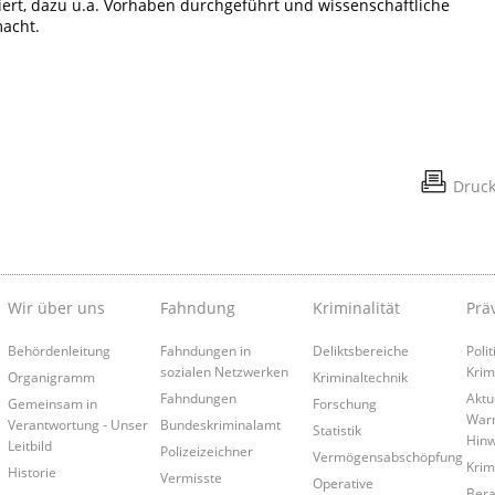
ert, dazu u.a. Vorhaben durchgeführt und wissenschaftliche
macht.
Druc
Wir über uns
Fahndung
Kriminalität
Prä
Behördenleitung
Fahndungen in
Deliktsbereiche
Poli
sozialen Netzwerken
Krim
Organigramm
Kriminaltechnik
Fahndungen
Aktu
Gemeinsam in
Forschung
War
Verantwortung - Unser
Bundeskriminalamt
Statistik
Hinw
Leitbild
Polizeizeichner
Vermögensabschöpfung
Krim
Historie
Vermisste
Operative
Bera