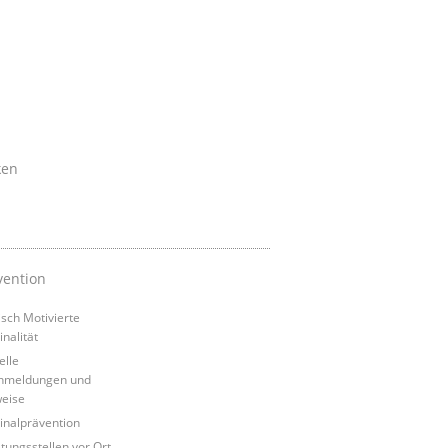
ken
vention
tisch Motivierte
inalität
elle
nmeldungen und
eise
inalprävention
tungsstellen vor Ort