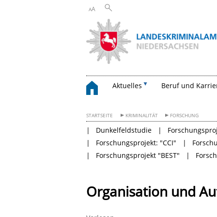
A
A
Aktuelles
Beruf und Karrie
STARTSEITE
KRIMINALITÄT
FORSCHUNG
Dunkelfeldstudie
Forschungsproj
Forschungsprojekt: "CCI"
Forschu
Forschungsprojekt "BEST"
Forsc
Organisation und A