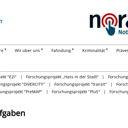
Suchen
re
Wir über uns
Fahndung
Kriminalität
Präve
ekt "E2i"
Forschungsprojekt „Hass in der Stadt“
Forschungs
ngsprojekt "DIVERCITY"
Forschungsprojekt "transit"
Forsc
hungsprojekt "PreMAP"
Forschungsprojekt "PluS"
Forschun
ufgaben