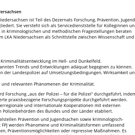
dersachsen
iedersachsen ist Teil des Dezernats Forschung, Prävention, Jugend
iedert. Sie versteht sich als Servicedienststelle für Kolleginnen u
e in kriminologischen und methodischen Fragestellungen beraten
im LKA Niedersachsen als Schnittstelle zwischen Wissenschaft und
riminalitätsentwicklung im Hell- und Dunkelfeld.
kannten Trends und Entwicklungen adäquat begegnen zu können.
en der Landespolizei auf Umsetzungsbedingungen, Wirksamkeit u
 und relevanten Phänomenen der Kriminalität.
d Forschung „aus der Polizei – für die Polizei“ durchgeführt, inde
örderte praxisbezogene Forschungsprojekte durchgeführt werden.
regionale und internationale Kooperationen mit externen
en Polizeibehörden des Bundes und der Länder etabliert.
lstellen Prävention und Jugendsachen sowie kriminologisch-
at FPJ werden Phänomene und Kriminalitätsformen umfassend
achen, Präventionsmöglichkeiten oder repressive Maßnahmen. Es