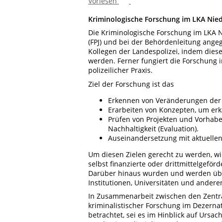
Vorlesen
Kriminologische Forschung im LKA Nie
Die Kriminologische Forschung im LKA N
(FPJ) und bei der Behördenleitung angegl
Kollegen der Landespolizei, indem dies
werden. Ferner fungiert die Forschung 
polizeilicher Praxis.
Ziel der Forschung ist das
Erkennen von Veränderungen der K
Erarbeiten von Konzepten, um er
Prüfen von Projekten und Vorhab
Nachhaltigkeit (Evaluation).
Auseinandersetzung mit aktuellen
Um diesen Zielen gerecht zu werden, wir
selbst finanzierte oder drittmittelgef
Darüber hinaus wurden und werden über
Institutionen, Universitäten und ander
In Zusammenarbeit zwischen den Zentra
kriminalistischer Forschung im Dezern
betrachtet, sei es im Hinblick auf Urs