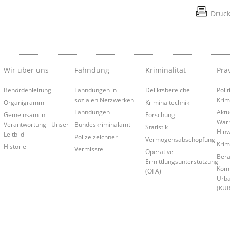
Druc
Wir über uns
Fahndung
Kriminalität
Prä
Behördenleitung
Fahndungen in
Deliktsbereiche
Poli
sozialen Netzwerken
Krim
Organigramm
Kriminaltechnik
Fahndungen
Aktu
Gemeinsam in
Forschung
War
Verantwortung - Unser
Bundeskriminalamt
Statistik
Hinw
Leitbild
Polizeizeichner
Vermögensabschöpfung
Krim
Historie
Vermisste
Operative
Bera
Ermittlungsunterstützung
Kom
(OFA)
Urba
(KU