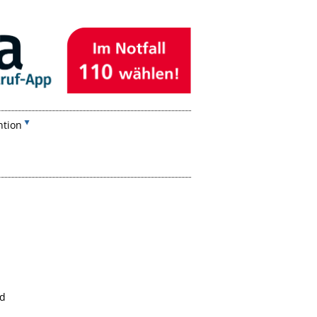
ntion
nd