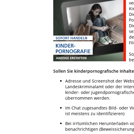
ve
Ki
Di
Po
Di
se
de
Fi
So
be
Sollen Sie kinderpornografische Inhalt
Adresse und Screenshot der Webse
Landeskriminalamt oder der Interne
kinder- oder jugendpornografisc
übernommen werden.
Im Chat zugesandtes Bild- oder Vid
ist meistens zu identifizieren)
Bei irrtümlichen Herunterladen von
benachrichtigen (Beweissicherung 