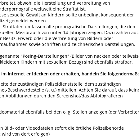
rbreitet, obwohl die Herstellung und Verbreitung von
nderpornografie weltweit eine Straftat ist.
ese sexuelle Gewalt an Kindern sollte unbedingt konsequent der
lizei gemeldet werden.
e Straftaten umfassen alle pornografische Darstellungen, die den
xuellen Missbrauch von unter 14-Jährigen zeigen. Dazu zählen au
r Besitz, Erwerb oder die Verbreitung von Bildern oder
lmaufnahmen sowie Schriften und zeichnerischen Darstellungen.
genannte "Posing-Darstellungen" (Bilder von nackten oder teilweis
kleideten Kindern mit sexuellem Bezug) sind ebenfalls strafbar.
e im Internet entdecken oder erhalten, handeln Sie folgendermaß
ite der zuständigen Polizeidienststelle, dem zuständigen
t-Beschwerdestelle (s. u.) mitteilen. Achten Sie darauf, dass kein
hen Abbildungen durch den Screenshot/das Abfotografieren
eomaterial ebenfalls bei den o. g. Stellen anzeigen (der Verbreite
 Bild- oder Videodateien sofort die örtliche Polizeibehörde
wird von dort erfolgen)