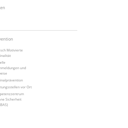
ken
vention
tisch Motivierte
inalität
elle
nmeldungen und
eise
inalprävention
tungsstellen vor Ort
petenzzentrum
ne Sicherheit
RBAS)