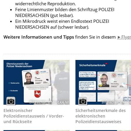
widerrechtliche Reproduktion.
Feine Linienmuster bilden den Schriftzug POLIZEI
NIEDERSACHSEN (gut lesbar).
Ein Mikrodruck weist einen Endlostext POLIZEI
NIEDERSACHSEN auf (schwer lesbar).
Weitere Informationen
und Tipps
finden Sie in die
s
em
►Flye
Bildrechte
:
©Mic/LKA NI
Bildrechte
:
©Mic/L
Elektronischer
Sicherheitsmerkmale des
Polizeidienstausweis / Vorder-
elektronischen
und Rückseite
Polizeidienstausweises