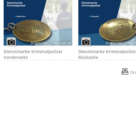
Bildrechte
:
©Mic/LKA NI
Bildrechte
:
©Mic/L
Dienstmarke Kriminalpolizei
Dienstmarke Kriminalpolize
Vorderseite
Rückseite
Dr