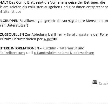
HALT
Das
Comic-Blatt zeigt die Vorgehensweise der Betrüger, die
ch am Telefon als Polizisten ausgeben und gibt Ihnen entsprechen
rhaltenstipps
ELGRUPPEN
Bevölkerung allgemein (bevorzugt ältere Menschen u
ren Unterstützer)
EZUGSQUELLEN
Zur Abholung bei Ihrer
►Beratungsstelle
der Poliz
er zum Herunterladen per
►pdf
ITERE INFORMATIONEN
►Kurzfilm - Täteranruf
und
olizeiberatung
und
►Landeskriminalamt Niedersachsen
Druc