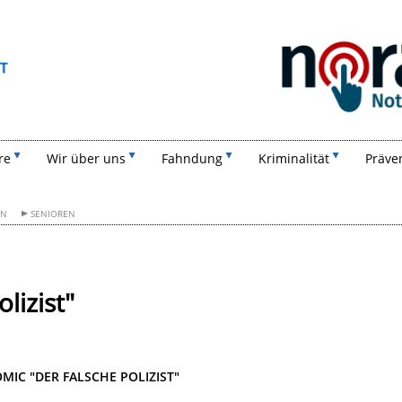
Suchen
re
Wir über uns
Fahndung
Kriminalität
Präve
ON
SENIOREN
lizist"
MIC "DER FALSCHE POLIZIST"