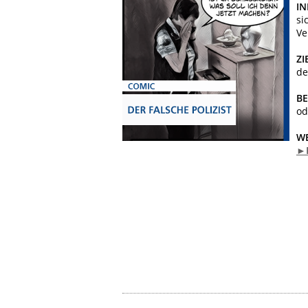
IN
si
Ve
ZI
de
B
od
WE
►P