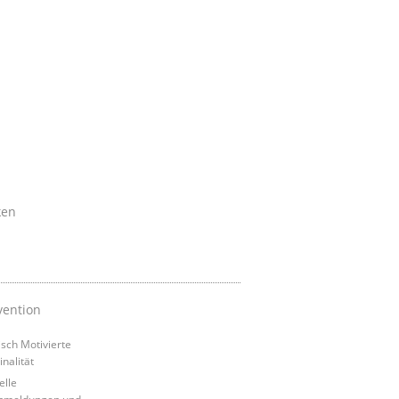
ken
vention
tisch Motivierte
inalität
elle