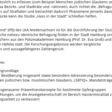
ässlich zu erfassen (zum Beispiel Menschen jüdischen Glaubens o
a Bezirks- und Stadträte und -rätinnen). Auch richtet die „Befrag
kus auf Straftaten und betrachtet dadurch Phänomene jenseits dav
ücke kann die Studie „Hass in der Stadt“ schließen helfen.
end“ (FPJ) des LKA Niedersachsen ist für die Durchführung der Stu
tliche nahezu identische Befragung finden in der Stadt Hamburg un
chern aus den Polizeiakademien Hamburg (Prof. Dr. Eva Groß) und
im Häfele) statt. Die Forschungsergebnisse werden Vergleiche
es und aussagefähigeres Zahlengerüst.
ele:
engrundlage
er Bevölkerung insgesamt sowie besondere Adressierung besonders
hen jüdischen bzw. muslimischen Glaubens, LSBTIQ+, Mandatsträg
ssgenauerer Präventionskonzepte für bestimmte Opfergruppen
ungen, um die Anzeigebereitschaft im Bereich Hasskriminalität 
ngsarbeit zu verbessern