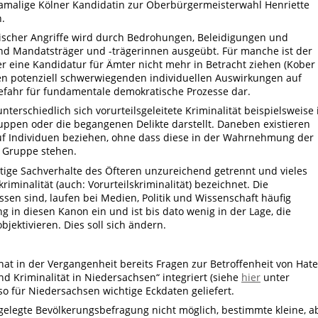
damalige Kölner Kandidatin zur Oberbürgermeisterwahl Henriette
.
ischer Angriffe wird durch Bedrohungen, Beleidigungen und
nd Mandatsträger und -trägerinnen ausgeübt. Für manche ist der
er eine Kandidatur für Ämter nicht mehr in Betracht ziehen (Kober
eben potenziell schwerwiegenden individuellen Auswirkungen auf
efahr für fundamentale demokratische Prozesse dar.
nterschiedlich sich vorurteilsgeleitete Kriminalität beispielsweise 
uppen oder die begangenen Delikte darstellt. Daneben existieren
 auf Individuen beziehen, ohne dass diese in der Wahrnehmung der
e Gruppe stehen.
rtige Sachverhalte des Öfteren unzureichend getrennt und vieles
iminalität (auch: Vorurteilskriminalität) bezeichnet. Die
sen sind, laufen bei Medien, Politik und Wissenschaft häufig
ang in diesen Kanon ein und ist bis dato wenig in der Lage, die
bjektivieren. Dies soll sich ändern.
t in der Vergangenheit bereits Fragen zur Betroffenheit von Hate
nd Kriminalität in Niedersachsen“ integriert (siehe
hier
unter
o für Niedersachsen wichtige Eckdaten geliefert.
ngelegte Bevölkerungsbefragung nicht möglich, bestimmte kleine, a