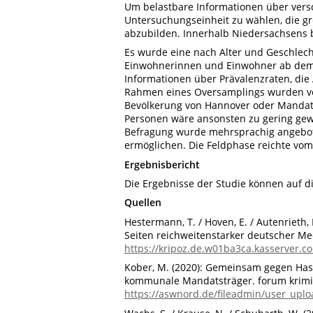
Um belastbare Informationen über versc
Untersuchungseinheit zu wählen, die g
abzubilden. Innerhalb Niedersachsens b
Es wurde eine nach Alter und Geschlech
Einwohnerinnen und Einwohner ab dem 1
Informationen über Prävalenzraten, die A
Rahmen eines Oversamplings wurden ver
Bevölkerung von Hannover oder Mandats
Personen wäre ansonsten zu gering gew
Befragung wurde mehrsprachig angebote
ermöglichen. Die Feldphase reichte vom 
Ergebnisbericht
Die Ergebnisse der Studie können auf d
Quellen
Hestermann, T. / Hoven, E. / Autenriet
Seiten reichweitenstarker deutscher Medi
https://kripoz.de.w01ba3ca.kasserver.
Kober, M. (2020): Gemeinsam gegen Has
kommunale Mandatsträger. forum krimina
https://aswnord.de/fileadmin/user_up