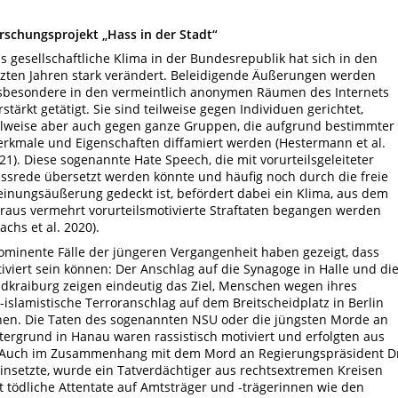
rschungsprojekt „Hass in der Stadt“
s gesellschaftliche Klima in der Bundesrepublik hat sich in den
tzten Jahren stark verändert. Beleidigende Äußerungen werden
sbesondere in den vermeintlich anonymen Räumen des Internets
rstärkt getätigt. Sie sind teilweise gegen Individuen gerichtet,
ilweise aber auch gegen ganze Gruppen, die aufgrund bestimmter
rkmale und Eigenschaften diffamiert werden (Hestermann et al.
21). Diese sogenannte Hate Speech, die mit vorurteilsgeleiteter
ssrede übersetzt werden könnte und häufig noch durch die freie
inungsäußerung gedeckt ist, befördert dabei ein Klima, aus dem
raus vermehrt vorurteilsmotivierte Straftaten begangen werden
achs et al. 2020).
ominente Fälle der jüngeren Vergangenheit haben gezeigt, dass
tiviert sein können: Der Anschlag auf die Synagoge in Halle und di
dkraiburg zeigen eindeutig das Ziel, Menschen wegen ihres
-islamistische Terroranschlag auf dem Breitscheidplatz in Berlin
nen. Die Taten des sogenannten NSU oder die jüngsten Morde an
grund in Hanau waren rassistisch motiviert und erfolgten aus
 Auch im Zusammenhang mit dem Mord an Regierungspräsident D
 einsetzte, wurde ein Tatverdächtiger aus rechtsextremen Kreisen
ht tödliche Attentate auf Amtsträger und -trägerinnen wie den