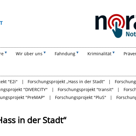
Suchen
re
Wir über uns
Fahndung
Kriminalität
Präve
ekt "E2i"
Forschungsprojekt „Hass in der Stadt“
Forschungs
ngsprojekt "DIVERCITY"
Forschungsprojekt "transit"
Forsc
hungsprojekt "PreMAP"
Forschungsprojekt "PluS"
Forschun
ass in der Stadt“