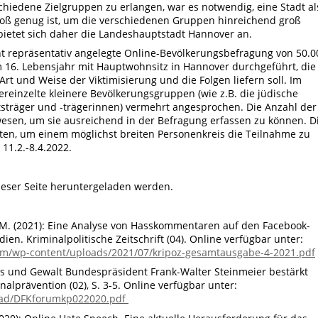
hiedene Zielgruppen zu erlangen, war es notwendig, eine Stadt al
roß genug ist, um die verschiedenen Gruppen hinreichend groß
ietet sich daher die Landeshauptstadt Hannover an.
t repräsentativ angelegte Online-Bevölkerungsbefragung von 50.0
6. Lebensjahr mit Hauptwohnsitz in Hannover durchgeführt, die
rt und Weise der Viktimisierung und die Folgen liefern soll. Im
einzelte kleinere Bevölkerungsgruppen (wie z.B. die jüdische
träger und -trägerinnen) vermehrt angesprochen. Die Anzahl der
esen, um sie ausreichend in der Befragung erfassen zu können. D
n, um einem möglichst breiten Personenkreis die Teilnahme zu
11.2.-8.4.2022.
ieser Seite heruntergeladen werden.
h, M. (2021): Eine Analyse von Hasskommentaren auf den Facebook-
en. Kriminalpolitische Zeitschrift (04). Online verfügbar unter:
com/wp-content/uploads/2021/07/kripoz-gesamtausgabe-4-2021.pdf
s und Gewalt Bundespräsident Frank-Walter Steinmeier bestärkt
lprävention (02), S. 3-5. Online verfügbar unter:
load/DFKforumkp022020.pdf