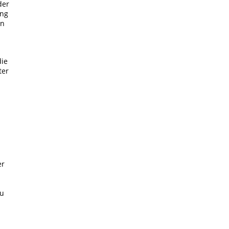
der
ung
on
die
ter
er
zu