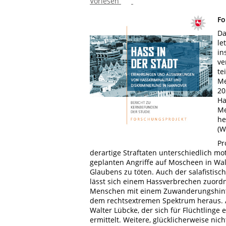
Vorlesen
Fo
Da
le
in
ve
te
Me
20
Ha
Me
he
(W
Pr
derartige Straftaten unterschiedlich mo
geplanten Angriffe auf Moscheen in Wal
Glaubens zu töten. Auch der salafistisch
lässt sich einem Hassverbrechen zuord
Menschen mit einem Zuwanderungshinter
dem rechtsextremen Spektrum heraus.
Walter Lübcke, der sich für Flüchtlinge
ermittelt. Weitere, glücklicherweise nic