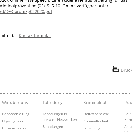
(2020): Online Hate Speech. Eine aktuelle Herausforderung für das
iminalprävention (02), S. 5-10. Online verfügbar unter:
load/DFKforumkp022020.pdf
 bitte das
Kontaktformular
Druc
Wir über uns
Fahndung
Kriminalität
Prä
Behördenleitung
Fahndungen in
Deliktsbereiche
Poli
sozialen Netzwerken
Krim
Organigramm
Kriminaltechnik
Fahndungen
Aktu
Gemeinsam in
Forschung