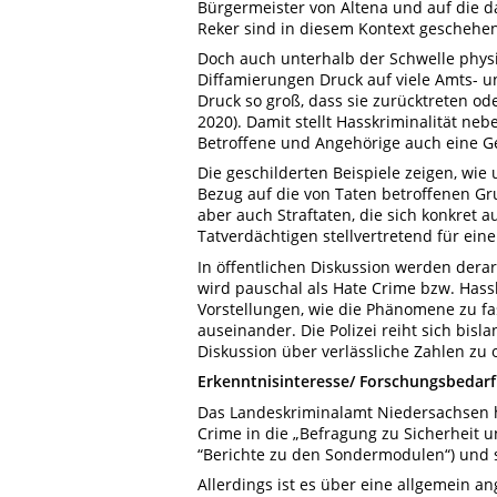
Bürgermeister von Altena und auf die 
Reker sind in diesem Kontext geschehen
Doch auch unterhalb der Schwelle phys
Diffamierungen Druck auf viele Amts- u
Druck so groß, dass sie zurücktreten od
2020). Damit stellt Hasskriminalität n
Betroffene und Angehörige auch eine G
Die geschilderten Beispiele zeigen, wie u
Bezug auf die von Taten betroffenen Gr
aber auch Straftaten, die sich konkret
Tatverdächtigen stellvertretend für ein
In öffentlichen Diskussion werden dera
wird pauschal als Hate Crime bzw. Hasskr
Vorstellungen, wie die Phänomene zu fas
auseinander. Die Polizei reiht sich bisl
Diskussion über verlässliche Zahlen zu o
Erkenntnisinteresse/ Forschungsbedarf
Das Landeskriminalamt Niedersachsen ha
Crime in die „Befragung zu Sicherheit u
“Berichte zu den Sondermodulen“) und s
Allerdings ist es über eine allgemein a