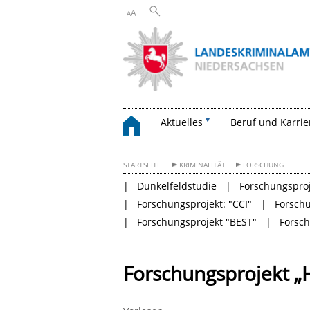
A
A
Aktuelles
Beruf und Karrie
STARTSEITE
KRIMINALITÄT
FORSCHUNG
Dunkelfeldstudie
Forschungsproj
Forschungsprojekt: "CCI"
Forschu
Forschungsprojekt "BEST"
Forsc
Forschungsprojekt „H