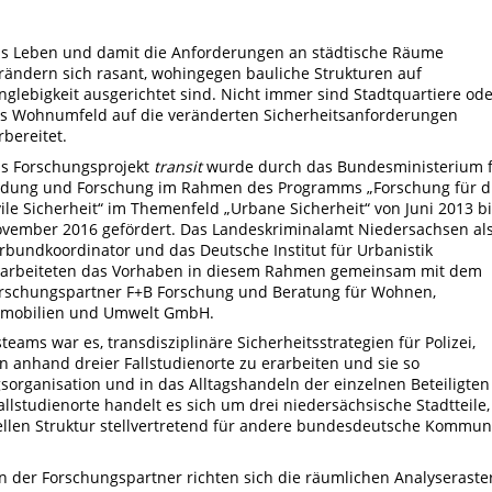
s Leben und damit die Anforderungen an städtische Räume
rändern sich rasant, wohingegen bauliche Strukturen auf
nglebigkeit ausgerichtet sind. Nicht immer sind Stadtquartiere od
s Wohnumfeld auf die veränderten Sicherheitsanforderungen
rbereitet.
s Forschungsprojekt
transit
wurde durch das Bundesministerium 
ldung und Forschung im Rahmen des Programms „Forschung für d
vile Sicherheit“ im Themenfeld „Urbane Sicherheit“ von Juni 2013 b
vember 2016 gefördert. Das Landeskriminalamt Niedersachsen al
rbundkoordinator und das Deutsche Institut für Urbanistik
arbeiteten das Vorhaben in diesem Rahmen gemeinsam mit dem
rschungspartner F+B Forschung und Beratung für Wohnen,
mobilien und Umwelt GmbH.
eams war es, transdisziplinäre Sicherheitsstrategien für Polizei,
and dreier Fallstudienorte zu erarbeiten und sie so
agsorganisation und in das Alltagshandeln der einzelnen Beteiligten
allstudienorte handelt es sich um drei niedersächsische Stadtteile,
rellen Struktur stellvertretend für andere bundesdeutsche Kommu
n der Forschungspartner richten sich die räumlichen Analyseraste