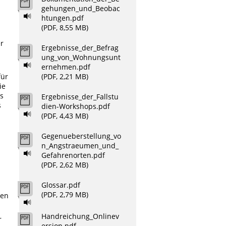
gehungen_und_Beobac
htungen.pdf
(PDF, 8,55 MB)
er
Ergebnisse_der_Befrag
ung_von_Wohnungsunt
ernehmen.pdf
(PDF, 2,21 MB)
für
ie
is
Ergebnisse_der_Fallstu
s
dien-Workshops.pdf
(PDF, 4,43 MB)
Gegenueberstellung_vo
n_Angstraeumen_und_
Gefahrenorten.pdf
(PDF, 2,62 MB)
Glossar.pdf
(PDF, 2,79 MB)
nen
Handreichung_Onlinev
r
ersion.pdf