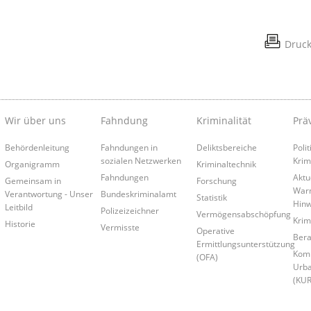
Druc
Wir über uns
Fahndung
Kriminalität
Prä
Behördenleitung
Fahndungen in
Deliktsbereiche
Poli
sozialen Netzwerken
Krim
Organigramm
Kriminaltechnik
Fahndungen
Aktu
Gemeinsam in
Forschung
War
Verantwortung - Unser
Bundeskriminalamt
Statistik
Hinw
Leitbild
Polizeizeichner
Vermögensabschöpfung
Krim
Historie
Vermisste
Operative
Bera
Ermittlungsunterstützung
Kom
(OFA)
Urba
(KU