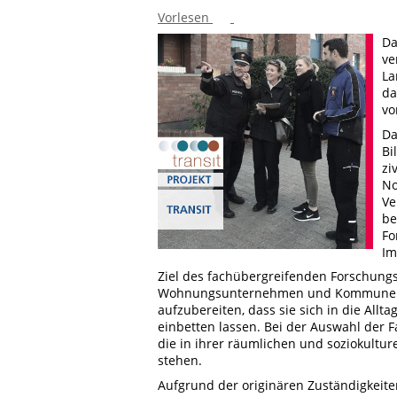
Vorlesen
Da
ve
La
da
vo
Da
Bi
zi
No
Ve
be
Fo
Im
Ziel des fachübergreifenden Forschungst
Wohnungsunternehmen und Kommunen anh
aufzubereiten, dass sie sich in die Allt
einbetten lassen. Bei der Auswahl der F
die in ihrer räumlichen und soziokultu
stehen.
Aufgrund der originären Zuständigkeite