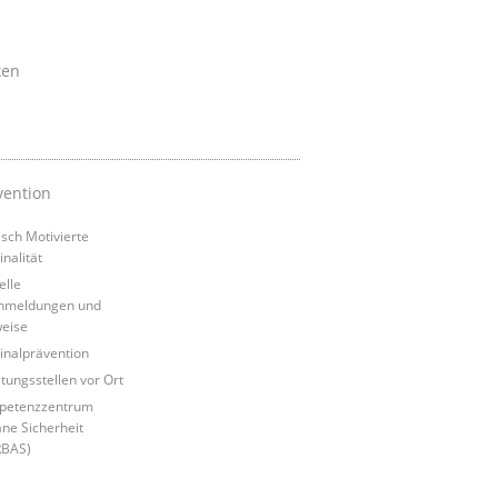
ken
vention
tisch Motivierte
inalität
elle
nmeldungen und
eise
inalprävention
tungsstellen vor Ort
petenzzentrum
ne Sicherheit
RBAS)