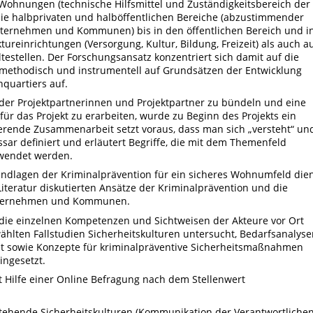
n Wohnungen (technische Hilfsmittel und Zuständigkeitsbereich der
e halbprivaten und halböffentlichen Bereiche (abzustimmender
ternehmen und Kommunen) bis in den öffentlichen Bereich und i
reinrichtungen (Versorgung, Kultur, Bildung, Freizeit) als auch a
testellen. Der Forschungsansatz konzentriert sich damit auf die
 methodisch und instrumentell auf Grundsätzen der Entwicklung
nquartiers auf.
der Projektpartnerinnen und Projektpartner zu bündeln und eine
r das Projekt zu erarbeiten, wurde zu Beginn des Projekts ein
nierende Zusammenarbeit setzt voraus, dass man sich „versteht“ un
sar definiert und erläutert Begriffe, die mit dem Themenfeld
rwendet werden.
undlagen der Kriminalprävention für ein sicheres Wohnumfeld die
Literatur diskutierten Ansätze der Kriminalprävention und die
unternehmen und Kommunen.
 die einzelnen Kompetenzen und Sichtweisen der Akteure vor Ort
hlten Fallstudien Sicherheitskulturen untersucht, Bedarfsanalyse
t sowie Konzepte für kriminalpräventive Sicherheitsmaßnahmen
ingesetzt.
ilfe einer Online Befragung nach dem Stellenwert
ehende Sicherheitskulturen (Kommunikation der Verantwortlichen