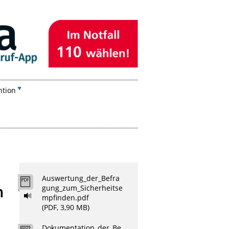
ntion
Auswertung_der_Befra
n
gung_zum_Sicherheitse
mpfinden.pdf
(PDF, 3,90 MB)
Dokumentation_der_Be