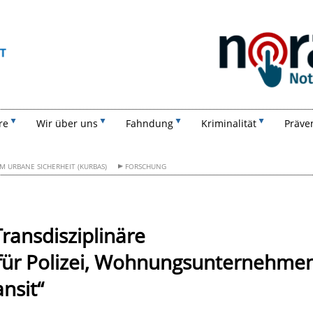
Suchen
re
Wir über uns
Fahndung
Kriminalität
Präve
URBANE SICHERHEIT (KURBAS)
FORSCHUNG
ransdisziplinäre
e für Polizei, Wohnungsunternehme
nsit“