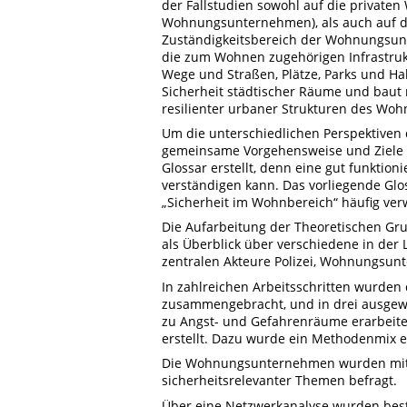
der Fallstudien sowohl auf die private
Wohnungsunternehmen), als auch auf di
Zuständigkeitsbereich der Wohnungsun
die zum Wohnen zugehörigen Infrastruktu
Wege und Straßen, Plätze, Parks und Hal
Sicherheit städtischer Räume und baut
resilienter urbaner Strukturen des Woh
Um die unterschiedlichen Perspektiven 
gemeinsame Vorgehensweise und Ziele fü
Glossar erstellt, denn eine gut funktio
verständigen kann. Das vorliegende Glos
„Sicherheit im Wohnbereich“ häufig ve
Die Aufarbeitung der Theoretischen Gr
als Überblick über verschiedene in der 
zentralen Akteure Polizei, Wohnungs
In zahlreichen Arbeitsschritten wurden
zusammengebracht, und in drei ausgewä
zu Angst- und Gefahrenräume erarbeite
erstellt. Dazu wurde ein Methodenmix e
Die Wohnungsunternehmen wurden mit H
sicherheitsrelevanter Themen befragt.
Über eine Netzwerkanalyse wurden best