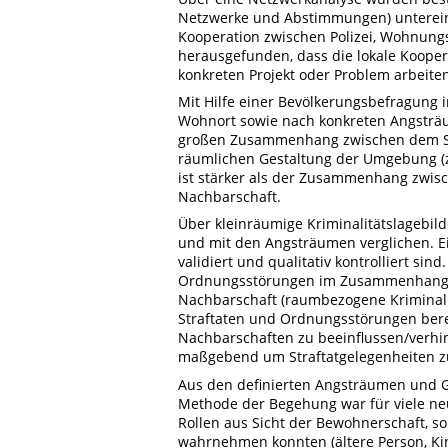
Netzwerke und Abstimmungen) untereina
Kooperation zwischen Polizei, Wohnun
herausgefunden, dass die lokale Koope
konkreten Projekt oder Problem arbeite
Mit Hilfe einer Bevölkerungsbefragung
Wohnort sowie nach konkreten Angsträu
großen Zusammenhang zwischen dem Sic
räumlichen Gestaltung der Umgebung (z.
ist stärker als der Zusammenhang zwis
Nachbarschaft.
Über kleinräumige Kriminalitätslagebild
und mit den Angsträumen verglichen. Ein
validiert und qualitativ kontrolliert sin
Ordnungsstörungen im Zusammenhang m
Nachbarschaft (raumbezogene Kriminalit
Straftaten und Ordnungsstörungen ber
Nachbarschaften zu beeinflussen/verhin
maßgebend um Straftatgelegenheiten z
Aus den definierten Angsträumen und G
Methode der Begehung war für viele ne
Rollen aus Sicht der Bewohnerschaft, s
wahrnehmen konnten (ältere Person, Kin