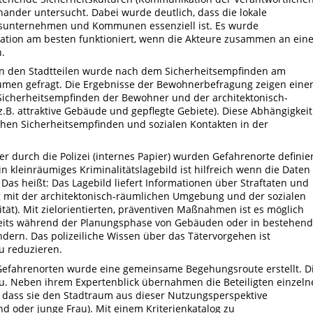
nder untersucht. Dabei wurde deutlich, dass die lokale
gsunternehmen und Kommunen essenziell ist. Es wurde
ration am besten funktioniert, wenn die Akteure zusammen an ein
n.
 in den Stadtteilen wurde nach dem Sicherheitsempfinden am
men gefragt. Die Ergebnisse der Bewohnerbefragung zeigen eine
herheitsempfinden der Bewohner und der architektonisch-
B. attraktive Gebäude und gepflegte Gebiete). Diese Abhängigkeit
chen Sicherheitsempfinden und sozialen Kontakten in der
er durch die Polizei (internes Papier) wurden Gefahrenorte definie
 kleinräumiges Kriminalitätslagebild ist hilfreich wenn die Daten
d. Das heißt: Das Lagebild liefert Informationen über Straftaten und
it der architektonisch-räumlichen Umgebung und der sozialen
ät). Mit zielorientierten, präventiven Maßnahmen ist es möglich
eits während der Planungsphase von Gebäuden oder in bestehen
dern. Das polizeiliche Wissen über das Tätervorgehen ist
u reduzieren.
efahrenorten wurde eine gemeinsame Begehungsroute erstellt. D
u. Neben ihrem Expertenblick übernahmen die Beteiligten einzeln
o dass sie den Stadtraum aus dieser Nutzungsperspektive
d oder junge Frau). Mit einem Kriterienkatalog zu