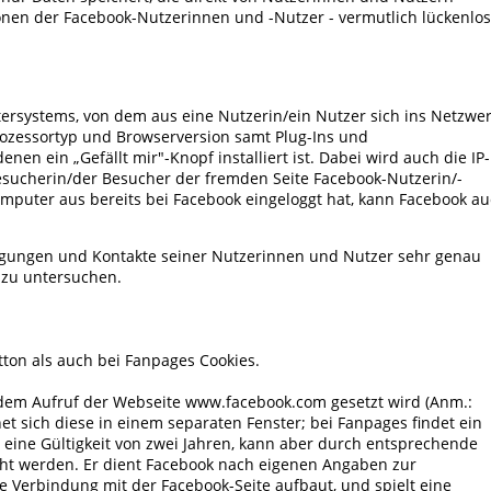
nen der Facebook-Nutzerinnen und -Nutzer - vermutlich lückenlos
ersystems, von dem aus eine Nutzerin/ein Nutzer sich ins Netzwe
 Prozessortyp und Browserversion samt Plug-Ins und
nen ein „Gefällt mir"-Knopf installiert ist. Dabei wird auch die IP-
esucherin/der Besucher der fremden Seite Facebook-Nutzerin/-
omputer aus bereits bei Facebook eingeloggt hat, kann Facebook a
eigungen und Kontakte seiner Nutzerinnen und Nutzer sehr genau
 zu untersuchen.
tton als auch bei Fanpages Cookies.
edem Aufruf der Webseite www.facebook.com gesetzt wird (Anm.:
net sich diese in einem separaten Fenster; bei Fanpages findet ein
t eine Gültigkeit von zwei Jahren, kann aber durch entsprechende
cht werden. Er dient Facebook nach eigenen Angaben zur
e Verbindung mit der Facebook-Seite aufbaut, und spielt eine