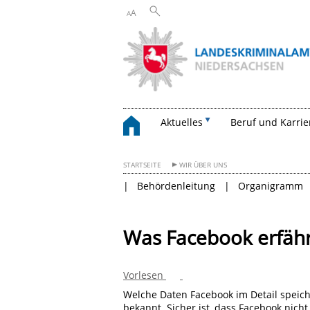
A
A
Aktuelles
Beruf und Karrie
STARTSEITE
WIR ÜBER UNS
Behördenleitung
Organigramm
Was Facebook erfähr
Vorlesen
Welche Daten Facebook im Detail speich
bekannt. Sicher ist, dass Facebook nich